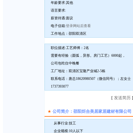
年龄要求:其他
语言要求:
薪资待遇:面议
电子信箱:
登录网站后查看
工作地点：邵阳双清区
职位描述:工艺师傅：2名
需要有经验（圆弧，异形。房门工艺）6000起，
公司包吃住中晚餐
工厂地址：双清区宝隆产业城2-5栋
联系电话：唐总18620980507（微信同号）；左女士
1737393077
[
发送简历
★
公司简介：邵阳炬合美居家居建材有限公司
从事行业:技工
企业规模:10人以下