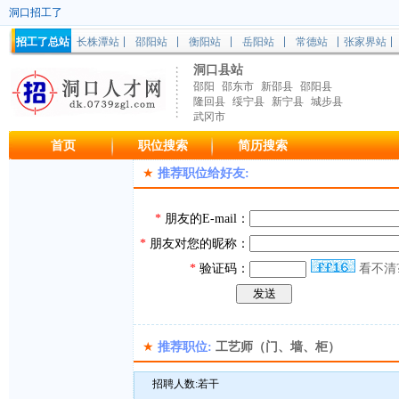
洞口招工了
招工了总站
长株潭站
邵阳站
衡阳站
岳阳站
常德站
张家界站
洞口县站
邵阳
邵东市
新邵县
邵阳县
隆回县
绥宁县
新宁县
城步县
武冈市
首页
职位搜索
简历搜索
★
推荐职位给好友:
*
朋友的E-mail：
*
朋友对您的昵称：
*
验证码：
看不清
★
推荐职位:
工艺师（门、墙、柜）
招聘人数:若干