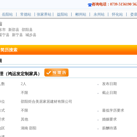
咨询电话：0739-5156190 562
岳阳站
常德站
张家界站
益阳站
郴州站
永州站
怀化站
娄
站
东市
新邵县
邵阳县
绥宁县
新宁县
城步县
简历搜索
细
理（鸿运发定制家具）
人数
2人
发布日期
不限
截止日期
单位
邵阳炬合美居家居建材有限公司
方式
不限
最低学历要求
要求
其他
婚姻要求
地区
湖南 邵阳
薪酬待遇