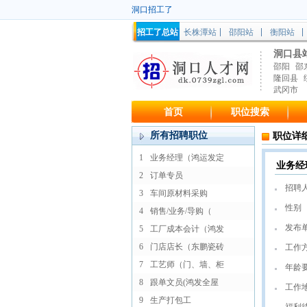
洞口招工了
招工了总站
长株潭站
邵阳站
衡阳站
洞口县
邵阳
邵
隆回县
武冈市
首页
职位搜索
所有招聘职位
职位详
1
业务经理（鸿运发定
业务经
2
订单专员
招聘
3
车间原材料采购
性别
4
销售/业务/导购（
发布
5
工厂成本会计（鸿发
6
门店店长（东鹏瓷砖
工作
7
工艺师（门、墙、柜
年龄
8
跟单文员(鸿发全屋
工作
9
生产打包工