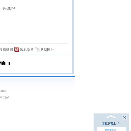
97683@
搜狐微博
凤凰微博
复制网址
闭窗口]
com
门户网站
洞口招工了