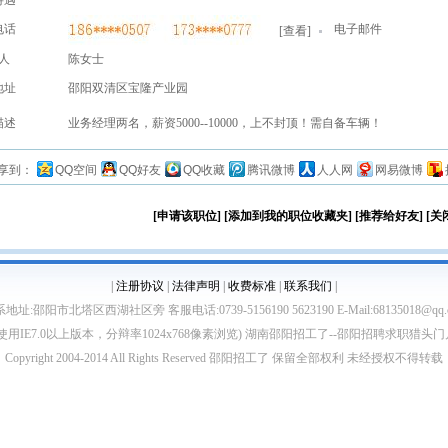
待遇
电话
电子邮件
[
查看
]
人
陈女士
地址
邵阳双清区宝隆产业园
描述
业务经理两名，薪资5000--10000，上不封顶！需自备车辆！
享到：
QQ空间
QQ好友
QQ收藏
腾讯微博
人人网
网易微博
[申请该职位]
[添加到我的职位收藏夹]
[推荐给好友]
[关
|
注册协议
|
法律声明
|
收费标准
|
联系我们
|
地址:邵阳市北塔区西湖社区旁 客服电话:0739-5156190 5623190 E-Mail:68135018@qq.
使用IE7.0以上版本，分辩率1024x768像素浏览) 湖南邵阳招工了--邵阳招聘求职猎头
Copyright 2004-2014 All Rights Reserved 邵阳招工了 保留全部权利 未经授权不得转载