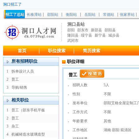
洞口招工了
招工了总站
长株潭站
邵阳站
衡阳站
岳阳站
常德站
张家界站
洞口县站
邵阳
邵东市
新邵县
邵阳县
隆回县
绥宁县
新宁县
城步县
武冈市
首页
职位搜索
简历搜索
所有招聘职位
职位详细
1
拆单设计人员
普工
2
普工
招聘人数
5人
3
导购/销售
性别
不限
相关职位
发布单位
邵阳艾格全屋定制工
1
普工（邵东手机平板
工作方式
不限
2
普工
年龄要求
其他
3
杂工
工作地区
湖南 邵阳 双清区
4
机械铸造水玻璃造型