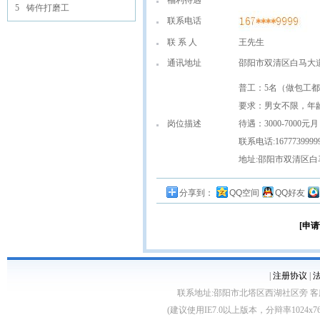
福利待遇
5
铸仵打磨工
联系电话
联 系 人
王先生
通讯地址
邵阳市双清区白马大道
普工：5名（做包工
要求：男女不限，年龄
岗位描述
待遇：3000-7000
联系电话:167773999
地址:邵阳市双清区白
分享到：
QQ空间
QQ好友
[申请
|
注册协议
|
联系地址:邵阳市北塔区西湖社区旁 客服电话:0739
(建议使用IE7.0以上版本，分辩率1024