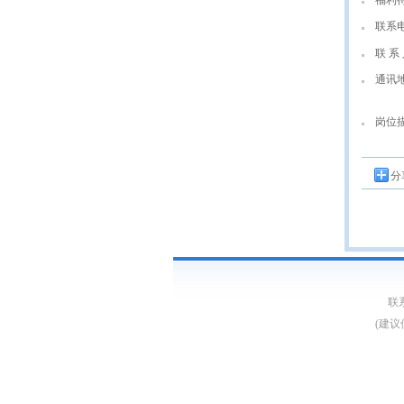
福利
联系
联 系 
通讯
岗位
分
联系
(建议