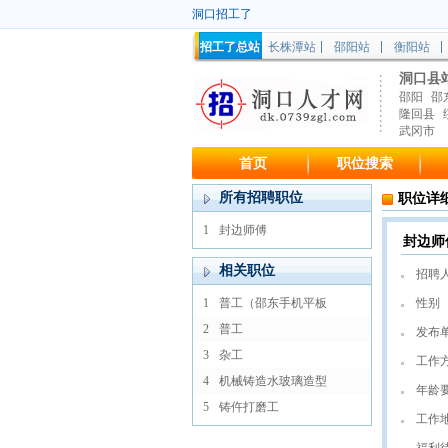
洞口招工了
招工了总站
长株潭站
邵阳站
衡阳站
洞口县
邵阳
邵
隆回县
武冈市
首页
职位搜索
所有招聘职位
职位详
1
封边师傅
封边师
相关职位
招聘
1
普工（邵东手机平板
性别
2
普工
发布
3
杂工
工作
4
机械铸造水玻璃造型
年龄
5
铸仵打磨工
工作