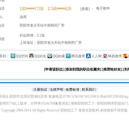
待遇
电话
电子邮件
[
查看
]
人
汤周
地址
邵阳市老火车站中南制药厂旁
封边师傅：2-3名
描述
上班地址：邵阳市老火车站中南制药厂旁
享到：
QQ空间
QQ好友
QQ收藏
腾讯微博
人人网
网易微博
[申请该职位]
[添加到我的职位收藏夹]
[推荐给好友]
[关
|
注册协议
|
法律声明
|
收费标准
|
联系我们
|
地址:邵阳市北塔区西湖社区旁 客服电话:0739-5156190 5623190 E-Mail:68135018@qq.
使用IE7.0以上版本，分辩率1024x768像素浏览) 湖南邵阳招工了--邵阳招聘求职猎头
Copyright 2004-2014 All Rights Reserved 邵阳招工了 保留全部权利 未经授权不得转载