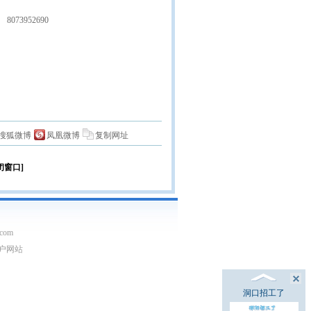
8073952690
搜狐微博
凤凰微博
复制网址
闭窗口]
com
门户网站
洞口招工了