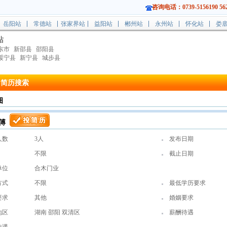
咨询电话：0739-5156190 562
岳阳站
常德站
张家界站
益阳站
郴州站
永州站
怀化站
娄
站
东市
新邵县
邵阳县
绥宁县
新宁县
城步县
简历搜索
细
傅
人数
3人
发布日期
不限
截止日期
单位
合木门业
方式
不限
最低学历要求
要求
其他
婚姻要求
地区
湖南 邵阳 双清区
薪酬待遇