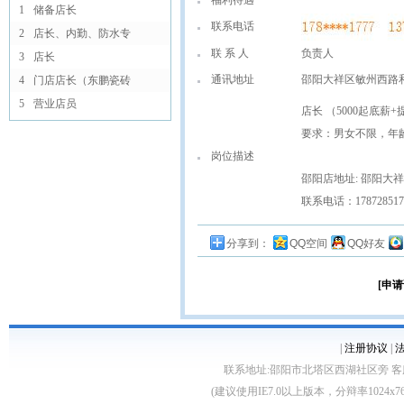
福利待遇
1
储备店长
联系电话
2
店长、内勤、防水专
联 系 人
负责人
3
店长
通讯地址
邵阳大祥区敏州西路
4
门店店长（东鹏瓷砖
5
营业店员
店长 （5000起底薪
要求：男女不限，年龄
岗位描述
邵阳店地址: 邵阳大
联系电话：178728517
分享到：
QQ空间
QQ好友
[申请
|
注册协议
|
联系地址:邵阳市北塔区西湖社区旁 客服电话:0739
(建议使用IE7.0以上版本，分辩率1024