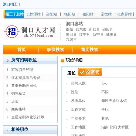
洞口招工了
招工了总站
长株潭站
邵阳站
衡阳站
岳阳站
常德站
张家界站
洞口县站
邵阳
邵东市
新邵县
邵阳县
隆回县
绥宁县
新宁县
城步县
武冈市
首页
职位搜索
简历搜索
所有招聘职位
职位详细
1
家装项目经理
店长
2
红木家具售后专员
招聘人数
2人
3
董事长助理司机
性别
不限
4
销售精英
发布单位
华匠天承红木馆
5
店长
6
商务接待
工作方式
全职
7
全屋定制深化设计师
年龄要求
其他
工作地区
湖南 邵阳 大祥区
相关职位