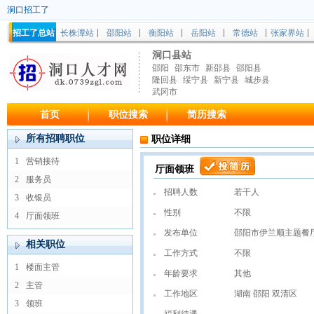
洞口招工了
招工了总站
长株潭站
邵阳站
衡阳站
岳阳站
常德站
张家界站
洞口县站
邵阳
邵东市
新邵县
邵阳县
隆回县
绥宁县
新宁县
城步县
武冈市
首页
职位搜索
简历搜索
所有招聘职位
职位详细
1
营销接待
厅面领班
2
服务员
招聘人数
若干人
3
收银员
性别
不限
4
厅面领班
发布单位
邵阳市伊兰顺主题餐
相关职位
工作方式
不限
1
楼面主管
年龄要求
其他
2
主管
工作地区
湖南 邵阳 双清区
3
领班