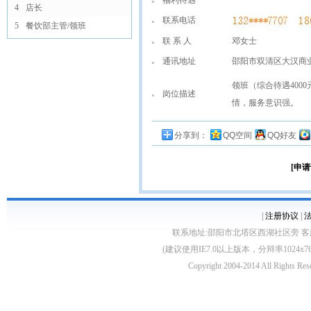
福利待遇
4
店长
联系电话
5
餐饮部主管/领班
联 系 人
邓女士
通讯地址
邵阳市双清区大汉商
领班（综合待遇400
岗位描述
情，服务意识强。
分享到：
QQ空间
QQ好友
[申请
|
注册协议
|
联系地址:邵阳市北塔区西湖社区旁 客服电话:0739
(建议使用IE7.0以上版本，分辩率1024
Copyright 2004-2014 All 