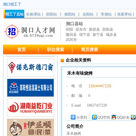
洞口招工了
招工了总站
长株潭站
邵阳站
衡阳站
岳阳站
常德站
张家界站
洞口县站
邵阳
邵东市
新邵县
邵阳县
隆回县
绥宁县
新宁县
城步县
武冈市
首页
职位搜索
简历搜索
企业相关资料
禾木有味烧烤
电 话
邮 编
0
E-mail
18627437228
分享到：
QQ空间
QQ好友
公司简介
禾木烧烤